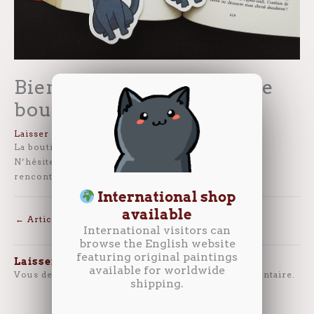
Bienvenue sur la nouvelle
boutique MEYLI.Fr
Laisser un commentaire
/
Boutique
/ Par
Mélanie
La boutique déménage !
N’hésitez pas à laisser un commentaire ici si vous
rencontrez des problèmes.
International shop
available
←
Article précédent
International visitors can
browse the English website
featuring original paintings
Laisser un commentaire
available for worldwide
Vous devez
vous connecter
pour publier un commentaire.
shipping.