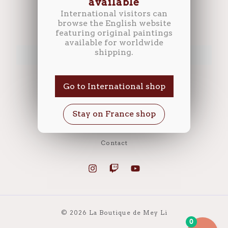
available
International visitors can
browse the English website
featuring original paintings
available for worldwide
shipping.
Accueil
Go to International shop
Boutique
A propos
CGV
Contact
© 2026 La Boutique de Mey Li
0