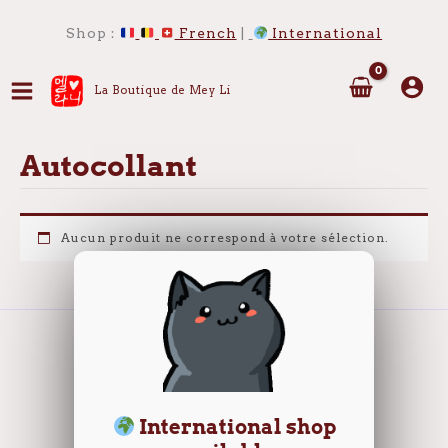
Aller
au
Shop :
French
|
International
contenu
La Boutique de Mey Li
Autocollant
Aucun produit ne correspond à votre sélection.
International shop